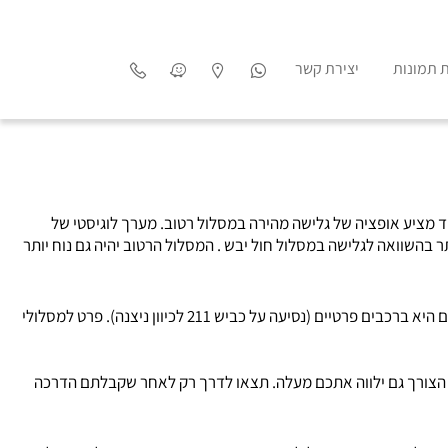
ת תמונות
יצירת קשר
מציע אופציה של גלישה מהירה במסלול רטוב. מערך לוגיסטי של
בהשוואה לגלישה במסלול חול יבש . המסלול הרטוב יהיה גם נוח יותר
אתר הגלישה שמפורסם במסלול גלישה מהירה נמצא במרחק של 40 דקות נסיעה דרומה מהעיר באר שבע. האתר צמוד לצומת שבטה. ההגעה למתחם היא ברכבים פרטיים (נסיעה על כביש 211 לכיוון ניצנה). פרט למסלולי
 הצורך גם ילווה אתכם מעלה. תצאו לדרך רק לאחר שקבלתם הדרכה