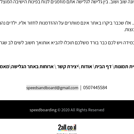
 שוב ושוב. בין גלישה לגלישה אתם מוזמנים לנוח בפינות הישיבה המוצל
ו שכבר ביקרו באתר אינם מוותרים על ההזדמנות לחזור אליו. ילדים נהנים
וצות.
במידה ויש לכם כבר בורד משלכם תוכלו להביא אותואך חשוב לשים לב שגרג
ית תמונות
\
דף הבית
\
אודות
\
יצירת קשר
\
ארוחות באתר הגלישה
\
מאמר
| 0507445584
speedsandboard@gmail.com
speedboarding
© 2020 All Rights Reserved